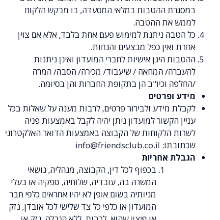
ת ההטבות במלאי המסעדה, בו מבקש הלקוח
את ההטבה.
בה ניתנת למימוש פעם אחת בלבד, אלא אם צוין
אין כפל מבצעים והנחות.
 הינן אישיות לחברי המועדון ואינן ניתנות
ה/ המחאה / שיעבוד/ מכירה/ הסבה/ המרה
 וכיו"ב הן בתקופת החברות והן בסיומה.
ופרטים
מידע ולבירור פרטים, לרבות מענה על שאלות בכל
הקשור למועדון ניתן יהיה לקבל באמצעות פניה
 הלקוחות של הקבוצה באמצעות הדואר האלקטרוני
תו:
info@friendsclub.co.il
 אחריות
בכפוף לכל דין, הקבוצה, מנהליה, נושאי
המשרה בה, עובדיה, שלוחיה, ספקיה או בעלי
מניותיה בשום אופן לא יהיו אחראים כלפי חבר
המועדון או כלפי כל צד שלישי לכל אובדן, נזק
או פיצוי שהוא, לרבות, ללא הגבלה, נזק או