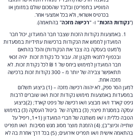
המופיע בתפריט) ובלבד שהסכום שולם במזומן או
בכרטיס אשראי, ולא בכל אמצעי אחר.
כות
" ו- "
רכישה מזכה
" בהתאמה).
ות נקודות הזכות שצבר חבר המועדון, יכול חבר
ון לממש את הנקודות ברכישות עתידיות במסעדות
 בעסקה בה צבר את הנקודות) והכל בהתאם
 לתנאי תקנון זה. עבור כל נקודת זכות יהיה זכאי
חבר המועדון למימוש ביחס של 1 ₪ לכל נקודת זכות. לא
תתאפשר צבירה של יותר מ – 300 נקודות זכות ברכישה
אחת.
למען הסר ספק, לא יהווה רכישה מזכה – (1) ביצוע תשלום
מצעות מימוש נקודות זכות ו/או שוברים לרבות
גיפט קארד ו/או מבצע ו/או רכישה של גיפט קארד; (2)ביצוע
עסקה במסגרת פיצוי; (3) במקרה של ביטול העסקה (3) במימוש
הטבה כללית ו /או משתנה של חברי המועדון (1+1, ריפיל על
שתייה וכיוצ"ב); (4) הזמנת מוצר מסוג מגש מסיבות ו/או תפריט
בהתאמה אישית ו/או תפריט אירועים; (5) בכל דרך אחרת בה לא