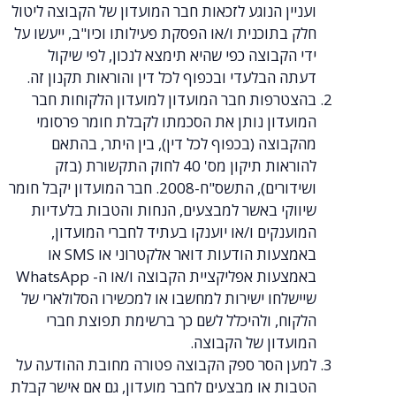
ועניין הנוגע לזכאות חבר המועדון של הקבוצה ליטול
חלק בתוכנית ו/או הפסקת פעילותו וכיו"ב, ייעשו על
ידי הקבוצה כפי שהיא תימצא לנכון, לפי שיקול
דעתה הבלעדי ובכפוף לכל דין והוראות תקנון זה.
בהצטרפות חבר המועדון למועדון הלקוחות חבר
המועדון נותן את הסכמתו לקבלת חומר פרסומי
מהקבוצה (בכפוף לכל דין), בין היתר, בהתאם
להוראות תיקון מס' 40 לחוק התקשורת (בזק
ושידורים), התשס"ח-2008. חבר המועדון יקבל חומר
שיווקי באשר למבצעים, הנחות והטבות בלעדיות
המוענקים ו/או יוענקו בעתיד לחברי המועדון,
באמצעות הודעות דואר אלקטרוני או SMS או
באמצעות אפליקציית הקבוצה ו/או ה- WhatsApp
שיישלחו ישירות למחשבו או למכשירו הסלולארי של
הלקוח, ולהיכלל לשם כך ברשימת תפוצת חברי
המועדון של הקבוצה.
למען הסר ספק הקבוצה פטורה מחובת ההודעה על
הטבות או מבצעים לחבר מועדון, גם אם אישר קבלת