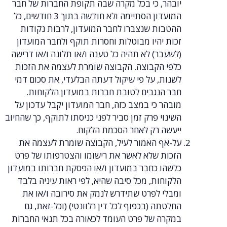
יובהר, כי בכל מקרה שבה תקופת החברות של חבר
המועדון הסתיימה ולא חודשה בתוך 3 חודשים, כל
ההטבות שנצברו לחבר המועדון, לרבות נקודות
זכות יהיו מבוטלות וחסרות תוקף ולחבר המועדון
(לשעבר) לא תהיה כל טענה ו/או תלונה ו/או דרישה
כלפי הקבוצה. הקבוצה שומרת לעצמה את הזכות
לשנות, על פי שיקול דעתה הבלעדי, את סכום דמי
חבר הנגבים לטובת חברות במועדון הלקוחות.
מובהר כי במצב כזה, חבר המועדון יקבל עדכון על
השינוי פרק זמן סביר לפני כניסתו לתוקף, כך שהחיוב
ייעשה רק לאחר הסכמת הלקוח.
על-אף האמור לעיל, הקבוצה שומרת לעצמה את
הזכות שלא לאשר את רישומו והצטרפותו של פרט
כלשהו כחבר במועדון ו/או הפסקת חברותו במועדון
הלקוחות, מכל סיבה שהיא, לפי ראות עיניה בלבד
ומבלי לפרט שתידרש לנמק את סירובה ו/או את
החלטתה (בכפוף לכל דין רלוונטי) (וכל-זאת, גם
במקרה של פרט העומד לכאורה בכל תנאי החברות