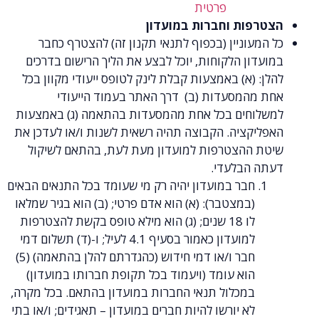
פרטית
ות וחברות במועדון
וניין (בכפוף לתנאי תקנון זה) להצטרף כחבר
ן הלקוחות, יוכל לבצע את הליך הרישום בדרכים
(א) באמצעות קבלת לינק לטופס ייעודי מקוון בכל
המסעדות (ב) דרך האתר בעמוד הייעודי
חים בכל אחת מהמסעדות בהתאמה (ג) באמצעות
קציה. הקבוצה תהיה רשאית לשנות ו/או לעדכן את
ההצטרפות למועדון מעת לעת, בהתאם לשיקול
הבלעדי.
חבר במועדון יהיה רק מי שעומד בכל התנאים הבאים
(במצטבר): (א) הוא אדם פרטי; (ב) הוא בגיר שמלאו
לו 18 שנים; (ג) הוא מילא טופס בקשת להצטרפות
למועדון כאמור בסעיף 4.1 לעיל; ו-(ד) תשלום דמי
חבר ו/או דמי חידוש (כהגדרתם להלן בהתאמה) (5)
הוא עומד (ויעמוד בכל תקופת חברותו במועדון)
במכלול תנאי החברות במועדון בהתאם. בכל מקרה,
לא יורשו להיות חברים במועדון – תאגידים; ו/או בתי