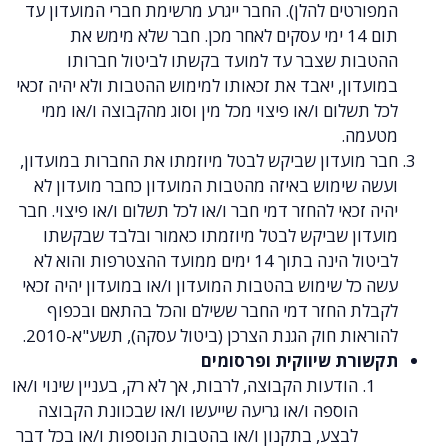
ים להלן). החבר ייגרע מרשימת חברי המועדון עד
תום 14 ימי עסקים לאחר מכן. חבר שלא מימש את
ת שצבר עד למועד בקשתו לביטול חברותו
ן, יאבד את זכאותו למימוש ההטבות ולא יהיה זכאי
לום ו/או פיצוי מכל מין וסוג מהקבוצה ו/או ממי
.
ועדון שביקש לבטל מיוזמתו את החברות במועדון,
שימוש באיזה מהטבות המועדון כחבר מועדון לא
כאי להחזר דמי חבר ו/או לכל תשלום ו/או פיצוי. חבר
ן שביקש לבטל מיוזמתו כאמור ובלבד שבקשתו
לביטול הינה בתוך 14 ימים ממועד ההצטרפות והוא לא
 שימוש בהטבות המועדון ו/או במועדון יהיה זכאי
 החזר דמי החבר ששילם והכל בהתאם ובכפוף
ת חוק הגנת הצרכן (ביטול עסקה), תשע"א-2010.
ת שיווקית ופרסומים
הודעות הקבוצה, לרבות, אך לא רק, בעניין שינוי ו/או
הוספה ו/או גריעה שייעשו ו/או שבכוונת הקבוצה
לבצע, בתקנון ו/או בהטבות הנוספות ו/או בכל דבר