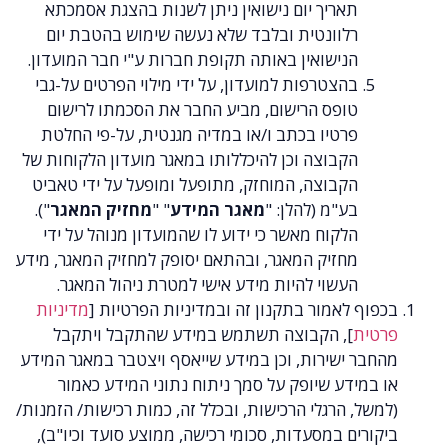
תאריך יום נישואין ניתן לשנות בהצגת אסמכתא
רלוונטית ובלבד שלא נעשה שימוש בהטבת יום
הנישואין באותה תקופת חברות ע"י חבר המועדון.
בהצטרפות למועדון, על ידי מילוי הפרטים על-גבי
טופס הרישום, מביע החבר את הסכמתו לרישום
פרטיו בכתב ו/או במדיה מגנטית, על-פי החלטת
הקבוצה וכן להיכללותו במאגר מועדון הלקוחות של
הקבוצה, המוחזק, מתופעל ומופעל על ידי טאביט
בע"מ (להלן: "
מאגר המידע
" "
מחזיק המאגר
").
הלקוח מאשר כי ידוע לו שהמועדון מנוהל על ידי
מחזיק המאגר, ובהתאם יסופק למחזיק המאגר, מידע
העשוי להיות מידע אישי למטרת ניהול המאגר.
לאמור בתקנון זה ובמדיניות הפרטיות [
מדיניות
], הקבוצה תשתמש במידע שהתקבל ויתקבל
ישירות, וכן במידע שייאסף ויצטבר במאגר המידע
דע שיופק על סמך ניתוח נתוני המידע כאמור
 הרגלי הרכישות, ובכלל זה, כמות רכישות/ הזמנות/
ם במסעדות, סכומי רכישה, ממוצע סועד וכיו"ב),