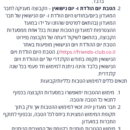
בלבד.
ום הולדת ו- יום נישואין
– הקבוצה מעניקה לחבר
ן ביום/בחודש היום הולדת ו- יום הנישואין של חבר
ן (בהתאם לפרטים שהוזנו על ידו במועד
פות למועדון) הטבות שונות בכל אחת ממסעדות
ה, בהתאם לשיקול דעתה של הקבוצה (פירוט
ום ההולדת ויום הנישואין מופיעות באתר
https://friends-club.
). הטבת היום הולדת ויום
ין תקפה בחודש הקלנדרי של יום ההולדת ויום
ין בלבד והינה ניתנת למימוש חד פעמי בכל שנה
ית.
 למימוש הטבות כלליות/קבועות
 ההטבות יתאפשרו במסעדות הקבוצה בכפוף
 כל הטבה והטבה.
עדון יהיה זכאי למימוש ההטבות אך ורק בתוך
 המימוש המצוינת ביחס לכל הטבה, ובכפוף לתוקף
ת במועדון.
 ההטבות מותנית בקיומם של המוצרים הניתנים