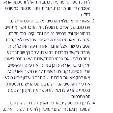
לידה, מספר טלפון נייד, כתובת דוא"ל והסכמה או אי
הסכמה לדיוור (לרבות, קבלת דיוור פרסומי כמפורט
להלן).
האחריות על מילוי הפרטים על-גבי טופס הרישום,
ועדכונם של הפרטים מוטלת על החבר אשר מתחייב
למסור אך ורק פרטים נכונים ומדויקים. בכל מקרה,
הקבוצה ו/או מי מטעמה לא יהיו אחראים לאי קבלת
הטבה כלשהי אצל החבר ו/או הודעה ו/או כל זכות
אחרת בקשר לחברות במועדון עקב כך שהחבר לא
מסר כנדרש את פרטי ההתקשרות ו/או מסרם באופן
חלקי בלבד או לא עדכן במועד את פרטיו האישיים
הרלוונטיים, הקבוצה רשאית שלא לאשר ו/או לבטל
ו/או להקפיא את חברותו של חבר מועדון שלא מילא
את כלל הפרטים הנדרשים בטופס הרישום (כמפורט
בסעיף 5.2 לעיל) ו/או לא אישר את תקנון זה בעת
ההצטרפות .
למען הסר ספק יובהר כי תאריך הלידה שהזין חבר
המועדון בעת הירשום למועדון לא ניתן לשינוי. אולם,