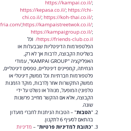
https://kampai.co.il/
;
https://kepasa.co.il/
;
https://chi-
chi.co.il/
;
https://koh-thai.co.il/
;
https://hasifria.com/
;
https://kampaistreetwok.co.il/
;
https://kampaigroup.co.il/
;
https://friends-club.co.il/
וכל
הפלטפורמות הדיגיטליות שבבעלות או
בשליטת הקבוצה, לרבות אך לא רק,
האפליקציה
"KAMPAI GROUP"
, עמודי
הנחיתה, קמפיינים דיגיטליים, טפסים דיגיטליים,
פלטפורמות חברתיות וכל ממשק דיגיטלי או
ממשק התקשרות אחר (לרבות, מוקד הזמנות
טלפוני) המופעל, מנוהל או נשלט על ידי
הקבוצה, אלא אם ההקשר מחייב פרשנות
שונה.
"
הטבות
" – הטבות הניתנות לחברי מועדון
בהתאם לסעיף 6 לתקנון.
"
כתובת למדיניות פרטיות
" –
מדיניות