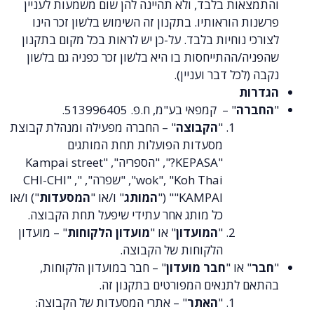
ות בלבד, ולא תהיינה להן שום משמעות לעניין
 הוראותיו. בתקנון זה השימוש בלשון זכר הינו
 נוחיות בלבד. על-כן יש לראות בכל מקום בתקנון
/ההתייחסות בו היא בלשון זכר כפניה גם בלשון
לכל דבר ועניין).
ת
רה
" –
קמפאי בע"מ, ח.פ. 513996405
.
"
הקבוצה
" – החברה מפעילה ומנהלת קבוצת
מסעדות הפועלות תחת המותגים
"KEPASA?", "הספריה", "
Kampai street
wok", "Koh Thai", "שפרה", "CHI-CHI"
,
"KAMPAI"
("
המותג
" ו/או "
המסעדות
") ו/או
כל מותג אחר עתידי שיפעל תחת הקבוצה
.
"
המועדון
" או "
מועדון הלקוחות
" – מועדון
הלקוחות של הקבוצה.
" או "
חבר מועדון
" – חבר במועדון הלקוחות,
 לתנאים המפורטים בתקנון זה.
"
האתר
" – אתרי המסעדות של הקבוצה: