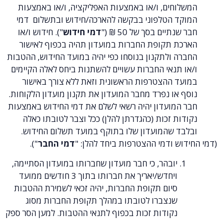
חים, ו/או באמצעות האפליקציה, ו/או באמצעות
 הטלפוני בבקשה להארכה/חידוש ובתשלום
דמי
יים בסך של 50 ₪ ("
דמי חידוש
"). חידוש ו/או
 תקופת החברות במועדון תהיה בכפוף לאישור
ולתקנון בנוסחו כפי יהיה במועד החידוש, ההטבות
נאי החברות עשויים להשתנות ביחס לאלה הקיימים
 ההצטרפות הראשונית וזאת ללא צורך באישור
ו נפרד מחבר המועדון את תקנון מועדון הלקוחות.
מועדון יהיה רשאי לשלם את דמי החידוש באמצעות
 זכות (כהגדרתן להלן) ככל וצבר לטובתו כאלה
 שהמועדון שלו בתוקף במועד תשלום החידוש.
 ודמי ההצטרפות ביחד להלן: "
דמי החבר
").
יובהר, כי חבר מועדון שחברותו במועדון הסתיימה,
ויחדש/יאריך את חברותו בתוך 3 חודשים ממועד
סיום תקופת החברות, יהיה זכאי לשמירת ההטבות
שנצברו לטובתו במהלך תקופת החברות מסוג
נקודות זכות בכפוף לתנאי ההטבות. למען הסר ספק