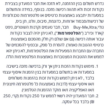
בגין ההזמנה, לא תזכה את חבר המועדון בצבירת
 ולא תהווה רכישה מזכה. בנוסף, במידה והתשלום
בצע באמצעות כרטיסים או פלטפורמות טכנולוגיות
סוד ארוחות, כדוגמת, סיבוס, וולט, תן ביס,
גודי,Buy-Me,Xtra חבר, חבר טעמים וקרנות השוטרים, גיפט
("
הפלטפורמות
"), לא ניתן יהיה לצבור נקודות
רכישה (גם אם שולם רק חלק מהסכום באמצעות
ות כאמור). להסרת כל ספק, ובכפוף להסכמים של
חברות המפעילות את הפלטפורמות, לא ניתן יהא
טבות המצטברות באמצעות הפלטפורמות הללו.
נקודות הזכות ניתן אך ורק ברכישה מזכה בישיבה
ות או בתשלום במסעדות בגין הזמנות איסוף עצמי
 לא ניתן לממש נקודות זכות בהזמנות משלוחים
יסוף עצמי (לרבות באמצעות כל פלטפורמה חיצונית
אפליקציה ו/או מוקד ההזמנות הטלפוני).
חבר המועדון יהיה רשאי לממש עד 250 נקודות (קרי, 250
בד בכל עסקה.