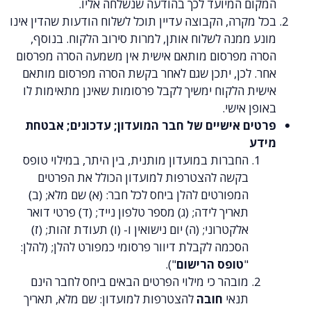
 המיועד לכך בהודעה שנשלחה אליו.
רה, הקבוצה עדיין תוכל לשלוח הודעות שהדין אינו
מנה לשלוח אותן, למרות סירוב הלקוח.
בנוסף,
מפרסום מותאם אישית אין משמעה הסרה מפרסום
לכן, יתכן שגם לאחר בקשת הסרה מפרסום מותאם
הלקוח ימשיך לקבל פרסומות שאינן מתאימות לו
אישי.
 אישיים של חבר המועדון; עדכונים; אבטחת
החברות במועדון מותנית, בין היתר, במילוי טופס
בקשה להצטרפות למועדון הכולל את הפרטים
המפורטים להלן ביחס לכל חבר: (א) שם מלא; (ב)
תאריך לידה; (ג) מספר טלפון נייד; (ד) פרטי דואר
אלקטרוני; (ה) יום נישואין ו- (ו) תעודת זהות; (ז)
הסכמה לקבלת דיוור פרסומי כמפורט להלן; (להלן:
"
טופס הרישום
").
מובהר כי מילוי הפרטים הבאים ביחס לחבר הינם
תנאי
חובה
להצטרפות למועדון: שם מלא, תאריך