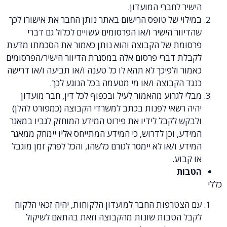
לחברי המועדון.
 של טופס הרישום באתר נותן החבר את אישורו לכך
ר הישיר ו/או הפרסומים עשויים לכלול גם דברי
ת של הקבוצה והוא נותן כאמור את הסכמתו מדעת
 דברי פרסום אלה במסגרת הדיוור הישיר/הפרסומים
ולפיכך לא תהא לו כל טענה ו/או תביעה ו/או דרישה
קבוצה ו/או מי מטעמה בכל הנוגע לכך.
גרוע מהאמור לעיל ובכפוף לכל דין, חבר מועדון
שאי לפנות בכתב למשרדי הקבוצה (כמפורט להלן)
לקבל לידיו את פירוט המידע המוחזק לגביו במאגר
 וכן לדרוש, כי המידע המתייחס אליו יימחק ממאגר
ו/או לא יימסר לגורם כלשהו, והכל לפרק זמן מוגבל
ע.
ת
רפות החבר למועדון הלקוחות, יהיה זכאי הלקוח
הטבות שונות מהקבוצה וזאת בהתאם לשיקול