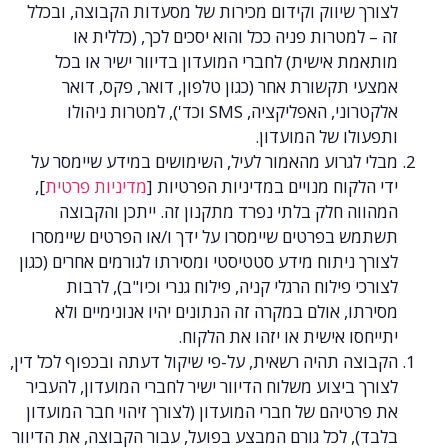
שיווק וקידום מכירות של מסעדות הקבוצה, ובכלל
מטרות פניה ככל והוא יסכים לכך, (כללית או
 אישית) לחברי המועדון בדיוור ישיר או בכל
תקשורת אחר (כגון טלפון, דואר, פקס, דואר
אלקטרוני, האפליקציה, SMS וכד'), למטרות ניהולו
ו של המועדון.
גרוע מהאמור לעיל, השימושים במידע שיימסר על
קוח מנויים במדיניות הפרטיות [
מדיניות פרטית
],
 חלק בלתי נפרד מתקנון זה. ייתכן והקבוצה
 בפרטים שיימסרו על ידך ו/או הפרטים שיימסרו
ניתוח מידע סטטיסטי ומסירתו לגורמים אחרים (כגון
 פילוח הרגלי קניה, פילוח גנרי וכיו"ב), לרבות
, אולם במקרה זה הנתונים יהיו אנונימיים ולא
ו אישית או יזהו את הלקוח.
 תהיה רשאית, על-פי שיקול דעתה ובכפוף לכל דין,
ביצוע משלוח הדיוור ישיר לחברי המועדון, להעביר
יהם של חברי המועדון (לצורך זיהוי חבר המועדון
 לכל גורם המבצע בפועל, עבור הקבוצה, את הדיוור