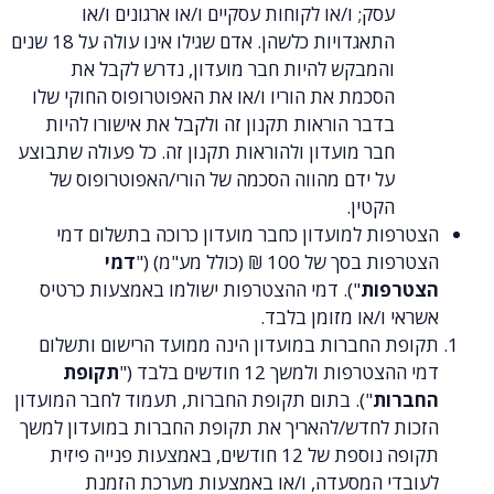
עסק; ו/או לקוחות עסקיים ו/או ארגונים ו/או
התאגדויות כלשהן. אדם שגילו אינו עולה על 18 שנים
והמבקש להיות חבר מועדון, נדרש לקבל את
הסכמת את הוריו ו/או את האפוטרופוס החוקי שלו
בדבר הוראות תקנון זה ולקבל את אישורו להיות
חבר מועדון ולהוראות תקנון זה. כל פעולה שתבוצע
על ידם מהווה הסכמה של הורי/האפוטרופוס של
הקטין.
ות למועדון כחבר מועדון כרוכה בתשלום דמי
 של 100 ₪ (כולל מע"מ) ("
דמי
פות
"). דמי ההצטרפות ישולמו באמצעות כרטיס
ו/או מזומן בלבד.
 החברות במועדון הינה ממועד הרישום ותשלום
פות ולמשך 12 חודשים בלבד ("
תקופת
ות
"). בתום תקופת החברות, תעמוד לחבר המועדון
 לחדש/להאריך את תקופת החברות במועדון למשך
תקופה נוספת של 12 חודשים, באמצעות פנייה פיזית
י המסעדה, ו/או באמצעות מערכת הזמנת