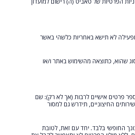
ות הפרטיות של טאביט (ה) רישום למועדון
נים באמצעות האתר ו/או ההתקשרויות מכוחו, מוצעים לך כמות שהם (AS IS). המפעילה לא תישא באחריות כלשהי באשר
סוג שהוא, כתוצאה מהשימוש באתר ו/או
פר פרטים אישיים לרבות (אך לא רק): שם
שירותים החיצוניים, תידרש גם למסור
ונך החופשי בלבד. יחד עם זאת, לטובת