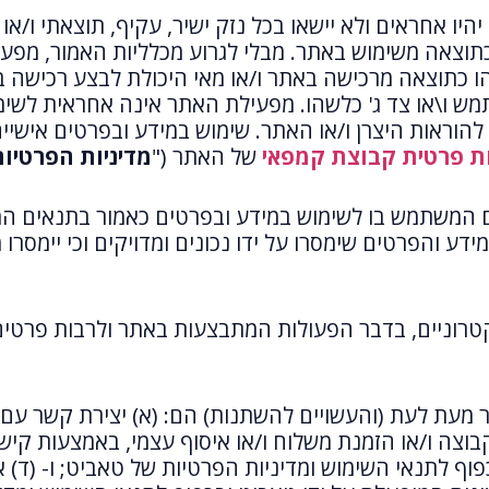
ו אחראים ולא יישאו בכל נזק ישיר, עקיף, תוצאתי ו/או ה
תוצאה משימוש באתר. מבלי לגרוע מכלליות האמור, מפע
הו כתוצאה מרכישה באתר ו/או מאי היכולת לבצע רכישה 
מש ו\או צד ג' כלשהו. מפעילת האתר אינה אחראית לשימ
הוראות היצרן ו/או האתר. שימוש במידע ובפרטים אישיים
ות פרטית קבוצת קמפאי
של האתר ("
מדיניות הפרטיו
המשתמש בו לשימוש במידע ובפרטים כאמור בתנאים המפ
והפרטים שימסרו על ידו נכונים ומדויקים וכי יימסרו מ
טרוניים, בדבר הפעולות המתבצעות באתר ולרבות פרטים 
 מעת לעת (והעשויים להשתנות) הם: (א) יצירת קשר עם 
וצה ו/או הזמנת משלוח ו/או איסוף עצמי, באמצעות קיש
כפוף לתנאי השימוש ומדיניות הפרטיות של טאביט; ו- (ד