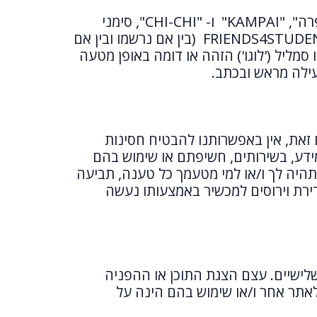
, סימני
המסחר של מסעדות הקבוצה המוצגים באתר ו/או מועדני החברים של הקבוצה FRIENDS ו- FRIENDS4STUDENTS (בין אם נרשמו ובין אם
מליל ('לוגו') הזהה או דומה באופן מטעה
ילה מראש ובכתב.
זאת, אין באפשרותנו להבטיח חסינות
ידע, בשירותים, חשיפתם או שימוש בהם
תהיה לך ו/או למי מטעמך כל טענה, תביעה
ירת וירוסים למכשיר באמצעותו נעשה
שלישיים. עצם הצגת התוכן או ההפניה
לאתר אחר ו/או שימוש בהם הינה על