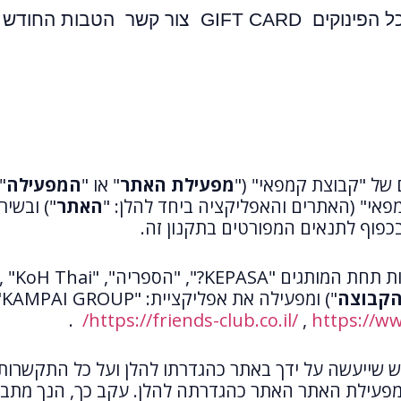
ל הפינוקים
GIFT CARD
צור קשר
הטבות החודש
 של "קבוצת קמפאי" ("
מפעילת האתר
" או "
המפעילה
"
אי" (האתרים והאפליקציה ביחד להלן: "
האתר
") ובשי
בכפוף לתנאים המפורטים בתקנון זה.
KEPASA?", "הספריה", "
הקבוצה
")
ומפעילה את אפליקציית: "KAMPAI GROUP" ("
.
https://friends-club.co.il/
,
https://ww
וש שייעשה על ידך באתר כהגדרתו להלן ועל כל התקשרות
 מפעילת האתר האתר כהגדרתה להלן. עקב כך, הנך מתבקש