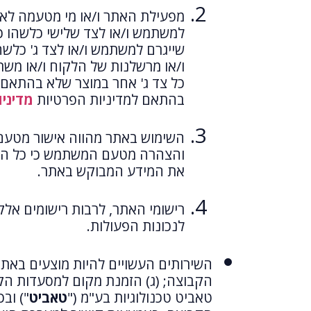
מפעילת האתר ו/או מי מטעמה לא יהי
למשתמש ו/או לצד שלישי כלשהו כ
שייגרם למשתמש ו/או לצד ג' כלש
ו/או מרשלנות של הלקוח ו/או משת
כל צד ג' אחר במוצר שלא בהתאם ל
בהתאם למדיניות הפרטיות
מדיני
השימוש באתר מהווה אישור מטעם 
והצהרה מטעם המשתמש כי כל המידע 
את המידע המבוקש באתר.
רישומי האתר, לרבות רישומים אלק
לנכונות הפעולות.
השירותים העשויים להיות מוצעים באתר
הקבוצה; (ג) הזמנת מקום למסעדות הקב
טאביט טכנולוגיות בע"מ ("
טאביט
") וב