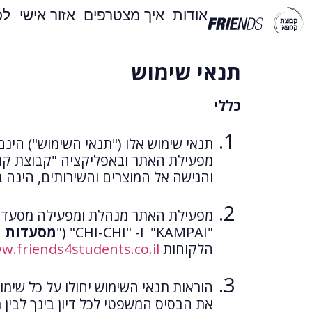
אודות
איך מצטרפים
אזור אישי
לכ
תנאי שימוש
כללי
תנאי שימוש אלו ("תנאי השימוש") הינם
מפעילת האתר ובאפליקציה "קבוצת קמפ
והגישה אל המוצרים והשירותים, הינה 
מפעילת האתר מנהלת ומפעילה מסעדות תחת המותגים "
"KAMPAI" ו- "CHI-CHI" ("
מסעדות 
הלקוחות
w.friends4students.co.il/
הוראות תנאי השימוש יחולו על כל שימ
את הבסיס המשפטי לכל דיון בינך לבין